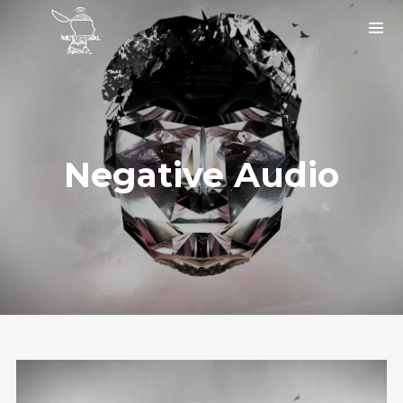
Negative Audio
Instagram Feed
bigfaze
#ASCAP member
#USA
#musicartist #producer #tech
#songwriter holla at me.