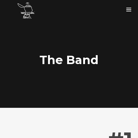
The Band
Instagram Feed
bigfaze
#ASCAP member
#USA
#musicartist #producer #tech
#songwriter holla at me.