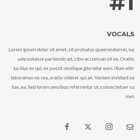
#1
@theinfluence_la
No posts found.
Follow on Instagram
VOCALS
Lorem ipsum dolor sit amet, sit probatus quaerendum ei, ius
sale noluisse partiendo ad, cibo accumsan sit ea. Oratio
lucilius ex qui, ex possit similique gloriatur eum. Illum elitr
laboramus no sea, oratio viderer qui an. Veniam invidunt ea
has, ea. Sed lorem sensibus referrentur ut, consectetuer cu
mel.